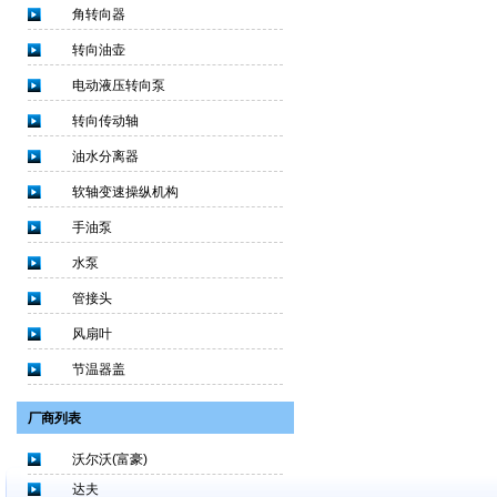
角转向器
转向油壶
电动液压转向泵
转向传动轴
油水分离器
软轴变速操纵机构
手油泵
水泵
管接头
风扇叶
节温器盖
厂商列表
沃尔沃(富豪)
达夫