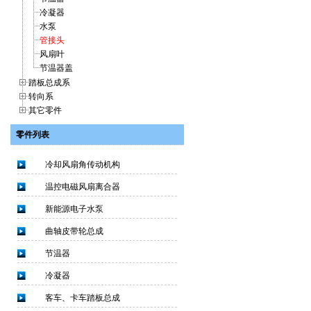
冷凝器
水泵
管接头
风扇叶
节温器盖
踏板总成系
转向系
其它零件
零件列表
冷却风扇角传动机构
温控电磁风扇离合器
新能源电子水泵
曲轴皮带轮总成
节温器
冷凝器
客车、卡车踏板总成