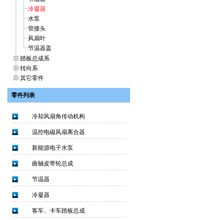
冷凝器
水泵
管接头
风扇叶
节温器盖
踏板总成系
转向系
其它零件
零件列表
冷却风扇角传动机构
温控电磁风扇离合器
新能源电子水泵
曲轴皮带轮总成
节温器
冷凝器
客车、卡车踏板总成