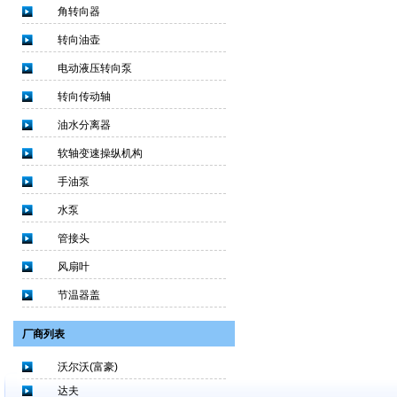
角转向器
转向油壶
电动液压转向泵
转向传动轴
油水分离器
软轴变速操纵机构
手油泵
水泵
管接头
风扇叶
节温器盖
厂商列表
沃尔沃(富豪)
达夫